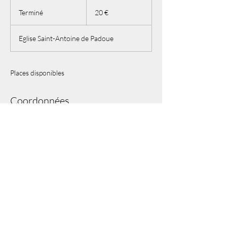
20
euros
Terminé
T
20 €
e
r
Eglise Saint-Antoine de Padoue
m
i
n
é
Places disponibles
Coordonnées
Place Saint-Antoine de Padoue, Le Chesnay-
Rocquencourt, France