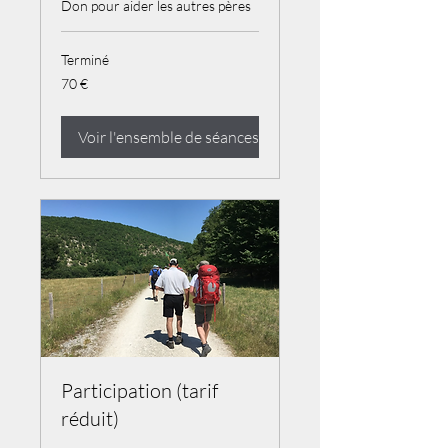
Don pour aider les autres pères
Terminé
70
70 €
euros
Voir l'ensemble de séances
Participation (tarif
réduit)