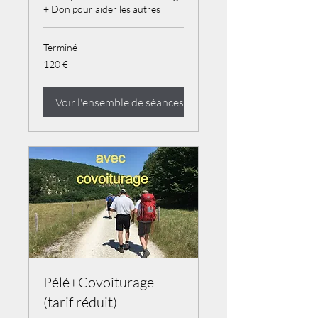
+ Don pour aider les autres
Terminé
120
120 €
euros
Voir l'ensemble de séances
Pélé+Covoiturage
(tarif réduit)