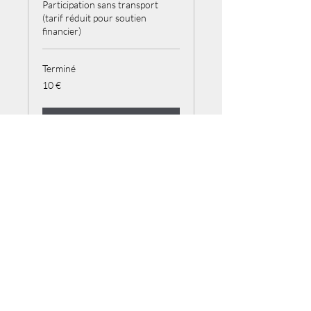
Participation sans transport
(tarif réduit pour soutien
financier)
Terminé
10
10 €
euros
Voir l'ensemble de séances
Icône de St Joseph