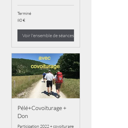
Terminé
80
80 €
euros
Voir l'ensemble de séances
Pélé+Covoiturage +
Don
Participation 2022 + covoiturage