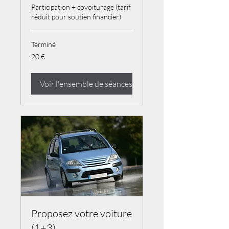
Participation + covoiturage (tarif
réduit pour soutien financier)
Terminé
20
20 €
euros
Voir l'ensemble de séances
Proposez votre voiture
(1+3)