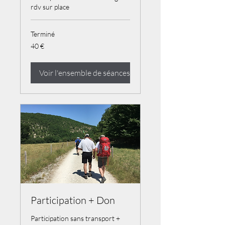
rdv sur place
Terminé
40
40 €
euros
Voir l'ensemble de séances
Participation + Don
Participation sans transport +